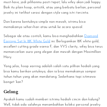
must-have, jadi pilihanmu pasti tepat, lalu wifey akan jadi happy.
Baik itu plain hoop, artistik, atau yang berbatu berlian, personal
jewelry ini terlihat serasi dengan style sang istri tercinta.
Dan karena bentuknya simple nan mewah, istrimu bisa
memakainya sehari-hari atau untuk ke acara spesial.
Sebagai ide atau contoh, kamu bisa menghadiahkan
Diamond
Earrings Set In 18K White Gold
ini. Berlogamkan 18K white gold,
excellent cutting grade warna F, dan VVS clarity, wifey bisa terus
memancarkan aura yang elegan dan mewah dengan Maximillian
Mary.
Yang jelas, hoop earring adalah salah satu pilihan hadiah yang
bisa kamu berikan untuknya, dan ia bisa memakainya sampai
tahun-tahun yang akan mendatang. Sederhana tapi istimewa
banget ‘kan?
Gelang
Apakah kamu sudah memberi istrimu hadiah cincin dan kalung?
Well, tidak ada salahnya menambahkan koleksi personal jewelry-