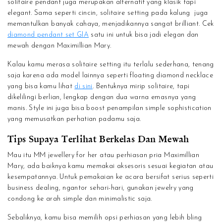
solitaire pendant juga merupakan alternatif yang klasik tapi
elegant. Sama seperti cincin, solitaire setting pada kalung juga
memantulkan banyak cahaya, menjadikannya sangat brilliant. Cek
diamond pendant set GIA
satu ini untuk bisa jadi elegan dan
mewah dengan Maximillian Mary.
Kalau kamu merasa solitaire setting itu terlalu sederhana, tenang
saja karena ada model lainnya seperti floating diamond necklace
yang bisa kamu lihat
di sini
. Bentuknya mirip solitaire, tapi
dikelilingi berlian, lengkap dengan dua warna emasnya yang
manis. Style ini juga bisa boost penampilan simple sophistication
yang memusatkan perhatian padamu saja.
Tips Supaya Terlihat Berkelas Dan Mewah
Mau itu MM jewellery for her atau perhiasan pria Maximillian
Mary, ada baiknya kamu memakai aksesoris sesuai kegiatan atau
kesempatannya. Untuk pemakaian ke acara bersifat serius seperti
business dealing, ngantor sehari-hari, gunakan jewelry yang
condong ke arah simple dan minimalistic saja.
Sebaliknya, kamu bisa memilih opsi perhiasan yang lebih bling