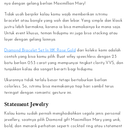
nya dengan gelang berlian Maximillian Mary!
Tidak usah berpikir kalau kamu wajib memberikan istrimu
bracelet atau bangle yang wah dan lebar. Yang simple dan klasik
justru lebih bermakna, karena ia bisa memakainya ke mana saja.
Untuk event khusus, teman hidupmu ini juga bisa stacking atau
layer dengan gelang lainnya.
Diamond Bracelet Set In 18K Rose Gold
dari koleksi kami adalah
contoh yang bisa kamu pilih. Buat wifey speechless dengan 23
batu berlian 0.53 carat yang mempunyai tingkat clarity VVS, dan
tunjukkan kalau dia sangat berarti bagi hidupmu.
Ukurannya tidak terlalu besar tetapi bertaburkan berlian
colorless. So, istrimu bisa memakainya tiap hari sambil terus
teringat dengan romantic gesture ini.
Statement Jewelry
Kalau kamu sudah pernah menghadiahkan segala jenis personal
jewellery, saatnya pilih Diamond gift Maximillian Mary yang unik,
bold, dan menarik perhatian seperti cocktail ring atau statement