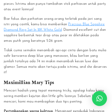
pieces. Istrimu akan punya tambahan stok perhiasan untuk party
atau event lainnya!
Biar fokus dan perhatian orang-orang terletak pada jari sang
istri yang cantik, kamu bisa memberikan
Precious Blue Sapphire
Diamond Ring Set In 18K White Gold
. Diamond excellent cut dan
sapphire berbentuk tear drop atau pear ini diletakkan pada
emas putih yang beratnya 5.26 gram.
Tidak cuma semakin menambah api-api cinta dengan batu mulia
safir berwarna deep blue yang menawan, kilau berlian yang
jumlah totalnya ada 74 ini makin menambah kesan luxe dan
glamor. Semua mata akan tertuju pada istrimu, and she deserves
it!
Maximillian Mary Tips
Mencari hadiah yang tepat memang tricky, apalagi kalau kamu
sering memberi kejutan dan little gifts lainnya. Sebelum kamu
mencari, kami mau membagikan dua tips penting.
Pertimbangkan warna kulitnya.
Mengingat penduduk Indonesia