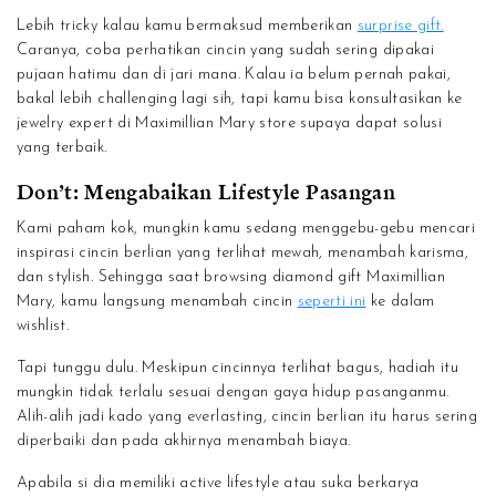
Lebih tricky kalau kamu bermaksud memberikan
surprise gift.
Caranya, coba perhatikan cincin yang sudah sering dipakai
pujaan hatimu dan di jari mana. Kalau ia belum pernah pakai,
bakal lebih challenging lagi sih, tapi kamu bisa konsultasikan ke
jewelry expert di Maximillian Mary store supaya dapat solusi
yang terbaik.
Don’t: Mengabaikan Lifestyle Pasangan
Kami paham kok, mungkin kamu sedang menggebu-gebu mencari
inspirasi cincin berlian yang terlihat mewah, menambah karisma,
dan stylish. Sehingga saat browsing diamond gift Maximillian
Mary, kamu langsung menambah cincin
seperti ini
ke dalam
wishlist.
Tapi tunggu dulu. Meskipun cincinnya terlihat bagus, hadiah itu
mungkin tidak terlalu sesuai dengan gaya hidup pasanganmu.
Alih-alih jadi kado yang everlasting, cincin berlian itu harus sering
diperbaiki dan pada akhirnya menambah biaya.
Apabila si dia memiliki active lifestyle atau suka berkarya