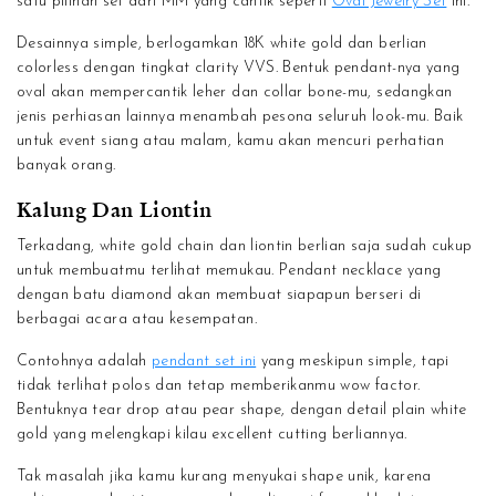
satu pilihan set dari MM yang cantik seperti
Oval Jewelry Set
ini.
Desainnya simple, berlogamkan 18K white gold dan berlian
colorless dengan tingkat clarity VVS. Bentuk pendant-nya yang
oval akan mempercantik leher dan collar bone-mu, sedangkan
jenis perhiasan lainnya menambah pesona seluruh look-mu. Baik
untuk event siang atau malam, kamu akan mencuri perhatian
banyak orang.
Kalung Dan Liontin
Terkadang, white gold chain dan liontin berlian saja sudah cukup
untuk membuatmu terlihat memukau. Pendant necklace yang
dengan batu diamond akan membuat siapapun berseri di
berbagai acara atau kesempatan.
Contohnya adalah
pendant set ini
yang meskipun simple, tapi
tidak terlihat polos dan tetap memberikanmu wow factor.
Bentuknya tear drop atau pear shape, dengan detail plain white
gold yang melengkapi kilau excellent cutting berliannya.
Tak masalah jika kamu kurang menyukai shape unik, karena