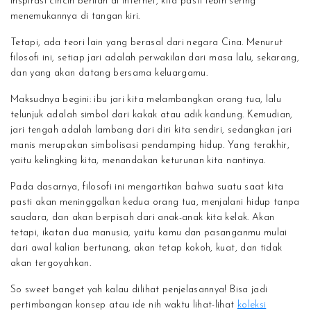
inspirasi cincin berlian di internet, kita pasti lebih sering
menemukannya di tangan kiri.
Tetapi, ada teori lain yang berasal dari negara Cina. Menurut
filosofi ini, setiap jari adalah perwakilan dari masa lalu, sekarang,
dan yang akan datang bersama keluargamu.
Maksudnya begini: ibu jari kita melambangkan orang tua, lalu
telunjuk adalah simbol dari kakak atau adik kandung. Kemudian,
jari tengah adalah lambang dari diri kita sendiri, sedangkan jari
manis merupakan simbolisasi pendamping hidup. Yang terakhir,
yaitu kelingking kita, menandakan keturunan kita nantinya.
Pada dasarnya, filosofi ini mengartikan bahwa suatu saat kita
pasti akan meninggalkan kedua orang tua, menjalani hidup tanpa
saudara, dan akan berpisah dari anak-anak kita kelak. Akan
tetapi, ikatan dua manusia, yaitu kamu dan pasanganmu mulai
dari awal kalian bertunang, akan tetap kokoh, kuat, dan tidak
akan tergoyahkan.
So sweet banget yah kalau dilihat penjelasannya! Bisa jadi
pertimbangan konsep atau ide nih waktu lihat-lihat
koleksi