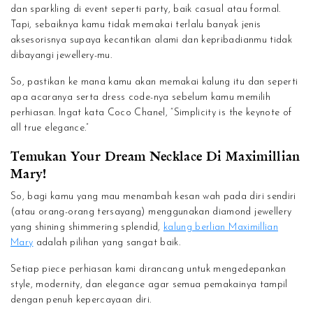
dan sparkling di event seperti party, baik casual atau formal.
Tapi, sebaiknya kamu tidak memakai terlalu banyak jenis
aksesorisnya supaya kecantikan alami dan kepribadianmu tidak
dibayangi jewellery-mu.
So, pastikan ke mana kamu akan memakai kalung itu dan seperti
apa acaranya serta dress code-nya sebelum kamu memilih
perhiasan. Ingat kata Coco Chanel, “Simplicity is the keynote of
all true elegance.”
Temukan Your Dream Necklace Di Maximillian
Mary!
So, bagi kamu yang mau menambah kesan wah pada diri sendiri
(atau orang-orang tersayang) menggunakan diamond jewellery
yang shining shimmering splendid,
kalung berlian Maximillian
Mary
adalah pilihan yang sangat baik.
Setiap piece perhiasan kami dirancang untuk mengedepankan
style, modernity, dan elegance agar semua pemakainya tampil
dengan penuh kepercayaan diri.