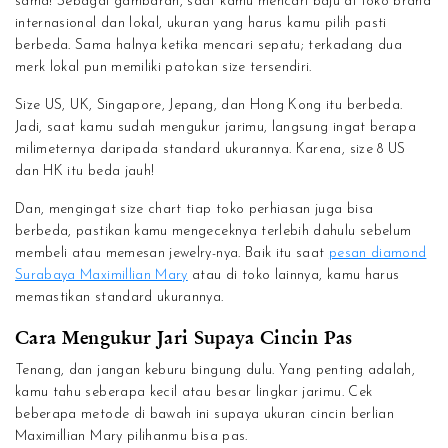
sama! Sebagai gambaran, saat kamu mencari baju di toko brand
internasional dan lokal, ukuran yang harus kamu pilih pasti
berbeda. Sama halnya ketika mencari sepatu; terkadang dua
merk lokal pun memiliki patokan size tersendiri.
Size US, UK, Singapore, Jepang, dan Hong Kong itu berbeda.
Jadi, saat kamu sudah mengukur jarimu, langsung ingat berapa
milimeternya daripada standard ukurannya. Karena, size 8 US
dan HK itu beda jauh!
Dan, mengingat size chart tiap toko perhiasan juga bisa
berbeda, pastikan kamu mengeceknya terlebih dahulu sebelum
membeli atau memesan jewelry-nya. Baik itu saat
pesan diamond
Surabaya Maximillian Mary
atau di toko lainnya, kamu harus
memastikan standard ukurannya.
Cara Mengukur Jari Supaya Cincin Pas
Tenang, dan jangan keburu bingung dulu. Yang penting adalah,
kamu tahu seberapa kecil atau besar lingkar jarimu. Cek
beberapa metode di bawah ini supaya ukuran cincin berlian
Maximillian Mary pilihanmu bisa pas.