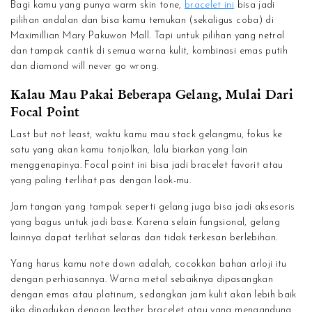
Bagi kamu yang punya warm skin tone,
bracelet ini
bisa jadi
pilihan andalan dan bisa kamu temukan (sekaligus coba) di
Maximillian Mary Pakuwon Mall. Tapi untuk pilihan yang netral
dan tampak cantik di semua warna kulit, kombinasi emas putih
dan diamond will never go wrong.
Kalau Mau Pakai Beberapa Gelang, Mulai Dari
Focal Point
Last but not least, waktu kamu mau stack gelangmu, fokus ke
satu yang akan kamu tonjolkan, lalu biarkan yang lain
menggenapinya. Focal point ini bisa jadi bracelet favorit atau
yang paling terlihat pas dengan look-mu.
Jam tangan yang tampak seperti gelang juga bisa jadi aksesoris
yang bagus untuk jadi base. Karena selain fungsional, gelang
lainnya dapat terlihat selaras dan tidak terkesan berlebihan.
Yang harus kamu note down adalah, cocokkan bahan arloji itu
dengan perhiasannya. Warna metal sebaiknya dipasangkan
dengan emas atau platinum, sedangkan jam kulit akan lebih baik
jika dipadukan dengan leather bracelet atau yang mengandung