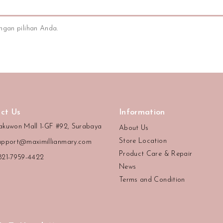
ngan pilihan Anda.
ct Us
Information
akuwon Mall 1-GF #92, Surabaya
About Us
Store Location
upport@maximillianmary.com
Product Care & Repair
821-7959-4422
News
Terms and Condition