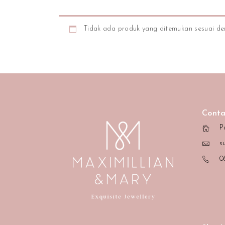
Tidak ada produk yang ditemukan sesuai de
Conta
P
s
0